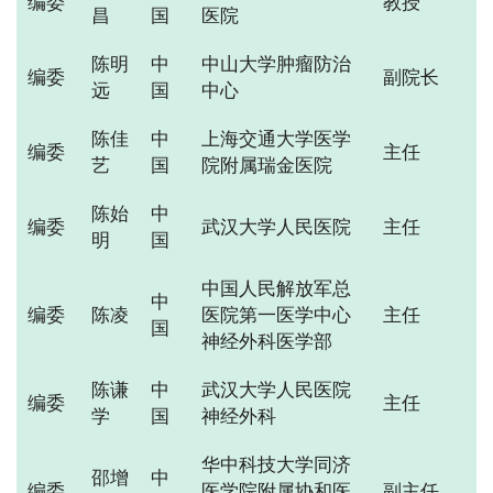
编委
教授
昌
国
医院
陈明
中
中山大学肿瘤防治
编委
副院长
远
国
中心
陈佳
中
上海交通大学医学
编委
主任
艺
国
院附属瑞金医院
陈始
中
编委
武汉大学人民医院
主任
明
国
中国人民解放军总
中
编委
陈凌
医院第一医学中心
主任
国
神经外科医学部
陈谦
中
武汉大学人民医院
编委
主任
学
国
神经外科
华中科技大学同济
邵增
中
编委
医学院附属协和医
副主任