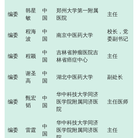
韩星
中
郑州大学第一附属
编委
主任
敏
国
医院
程海
中
校长，党
编委
南京中医药大学
波
国
委副书记
中
吉林省肿瘤医院吉
编委
程颖
主任
国
林省癌症中心
谢圣
中
编委
湖北中医药大学
副处长
高
国
华中科技大学同济
甄宏
中
编委
医学院附属同济医
主任医师
韬
国
院
华中科技大学同济
中
编委
雷霆
医学院附属同济医
主任
国
院