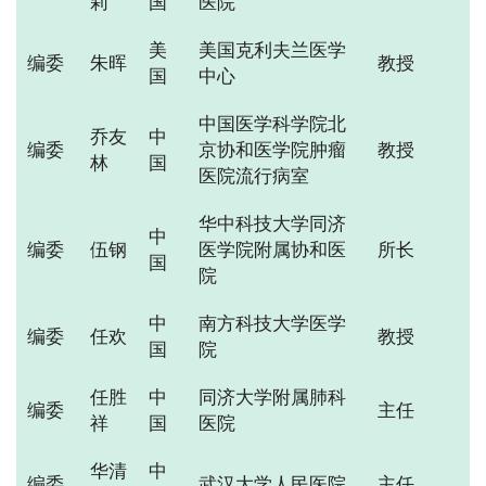
莉
国
医院
美
美国克利夫兰医学
编委
朱晖
教授
国
中心
中国医学科学院北
乔友
中
编委
京协和医学院肿瘤
教授
林
国
医院流行病室
华中科技大学同济
中
编委
伍钢
医学院附属协和医
所长
国
院
中
南方科技大学医学
编委
任欢
教授
国
院
任胜
中
同济大学附属肺科
编委
主任
祥
国
医院
华清
中
编委
武汉大学人民医院
主任