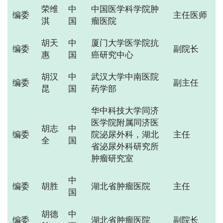
荣维
中
中国医学科学院肿
编委
主任医师
淇
国
瘤医院
胡天
中
厦门大学医学院抗
编委
副院长
惠
国
癌研究中心
胡汉
中
武汉大学中南医院
编委
副主任
昆
国
药学部
华中科技大学同济
医学院附属同济医
胡志
中
编委
院泌尿外科，湖北
主任
全
国
省泌尿外科研究所
肿瘤研究室
中
编委
胡胜
湖北省肿瘤医院
主任
国
胡德
中
编委
湖北省肿瘤医院
副院长