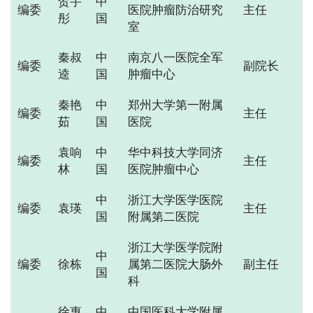
贺宇
中
编委
医院肿瘤防治研究
主任
彤
国
室
秦叔
中
南京八一医院全军
编委
副院长
逵
国
肿瘤中心
秦艳
中
郑州大学第一附属
编委
主任
茹
国
医院
袁响
中
华中科技大学同济
编委
主任
林
国
医院肿瘤中心
中
浙江大学医学医院
编委
袁瑛
主任
国
附属第二医院
浙江大学医学院附
中
编委
徐栋
属第二医院大肠外
副主任
国
科
徐惠
中
中国医科大学附属