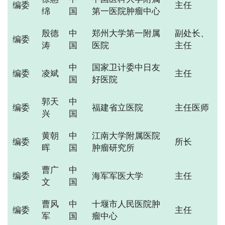
编委
主任
绵
国
第一医院肿瘤中心
殷德
中
郑州大学第一附属
副处长、
编委
涛
国
医院
主任
中
国家卫计委中日友
编委
凌斌
主任
国
好医院
郭天
中
编委
福建省立医院
主任医师
兴
国
黄朝
中
江南大学附属医院
编委
所长
晖
国
肿瘤研究所
曹广
中
编委
海军军医大学
主任
文
国
曹风
中
十堰市人民医院肿
编委
主任
军
国
瘤中心