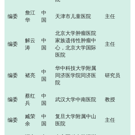
詹江
中
编委
天津市儿童医院
主任
华
国
北京大学肿瘤医院
解云
中
家族遗传性肿瘤中
编委
主任
涛
国
心，北京大学国际
医院
华中科技大学附属
中
编委
褚亮
同济医学院同济医
研究员
国
院
蔡红
中
编委
武汉大学中南医院
教授
兵
国
臧荣
中
复旦大学附属中山
编委
主任
余
国
医院