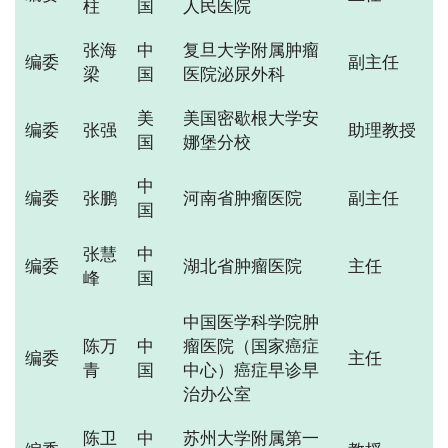
柱
国
人民医院
张海
中
复旦大学附属肿瘤
编委
副主任
梁
国
医院泌尿外科
美
美国密歇根大学安
编委
张强
助理教授
国
娜堡分校
中
编委
张鹏
河南省肿瘤医院
副主任
国
张慧
中
编委
湖北省肿瘤医院
主任
峰
国
中国医学科学院肿
陈万
中
瘤医院（国家癌症
编委
主任
青
国
中心）癌症早诊早
治办公室
陈卫
中
苏州大学附属第一