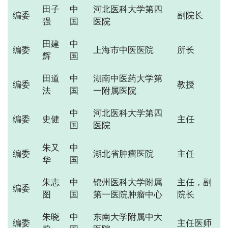
田子
中
河北医科大学第四
编委
副院长
强
国
医院
田建
中
编委
上海市中医医院
所长
辉
国
田道
中
湖南中医药大学第
编委
教授
法
国
一附属医院
中
河北医科大学第四
编委
史健
主任
国
医院
朱又
中
编委
湖北省肿瘤医院
主任
华
国
朱志
中
锦州医科大学附属
主任，副
编委
图
国
第一医院肿瘤中心
院长
朱晓
中
东南大学附属中大
编委
主任医师