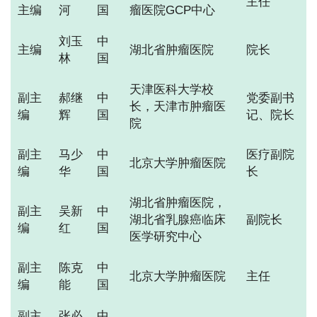
主任
主编
河
国
瘤医院GCP中心
刘玉
中
主编
湖北省肿瘤医院
院长
林
国
天津医科大学校
副主
郝继
中
党委副书
长，天津市肿瘤医
编
辉
国
记、院长
院
副主
马少
中
医疗副院
北京大学肿瘤医院
编
华
国
长
湖北省肿瘤医院，
副主
吴新
中
湖北省乳腺癌临床
副院长
编
红
国
医学研究中心
副主
陈克
中
北京大学肿瘤医院
主任
编
能
国
副主
张必
中