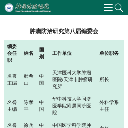
肿瘤防治研究第八届编委会
编委
国
会任
姓名
工作单位
单位职务
别
职
天津医科大学肿瘤
名誉
郝希
中
医院/天津市肿瘤研
所长
主编
山
国
究所
华中科技大学同济
名誉
陈孝
中
外科学系
医学院附属同济医
主编
平
国
主任
院
名誉
徐兵
中
中国医学科学院肿