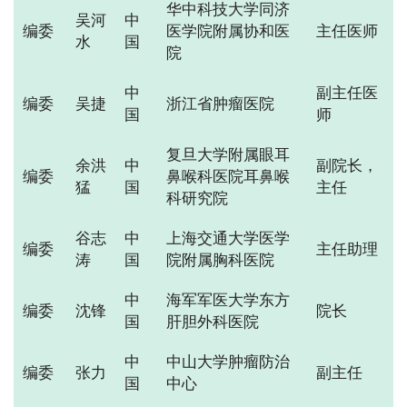
华中科技大学同济
吴河
中
编委
医学院附属协和医
主任医师
水
国
院
中
副主任医
编委
吴捷
浙江省肿瘤医院
国
师
复旦大学附属眼耳
余洪
中
副院长，
编委
鼻喉科医院耳鼻喉
猛
国
主任
科研究院
谷志
中
上海交通大学医学
编委
主任助理
涛
国
院附属胸科医院
中
海军军医大学东方
编委
沈锋
院长
国
肝胆外科医院
中
中山大学肿瘤防治
编委
张力
副主任
国
中心