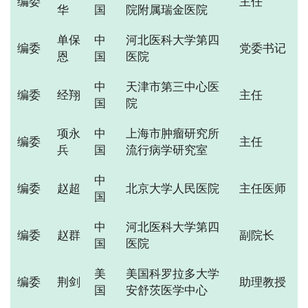
编委
主任
华
国
院附属瑞金医院
单保
中
河北医科大学第四
编委
党委书记
恩
国
医院
中
天津市第三中心医
编委
经翔
主任
国
院
项永
中
上海市肿瘤研究所
编委
主任
兵
国
流行病学研究室
中
编委
赵超
北京大学人民医院
主任医师
国
中
河北医科大学第四
编委
赵群
副院长
国
医院
美
美国科罗拉多大学
编委
荆剑
助理教授
国
安舒茨医学中心