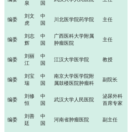
泉
国
刘文
中
编委
川北医学院药学院
主任
虎
国
刘志
中
广西医科大学附属
编委
主任
辉
国
肿瘤医院
刘丽
中
编委
江汉大学医学院
教授
江
国
刘宝
中
南京大学医学院附
编委
副院长
瑞
国
属鼓楼医院肿瘤科
刘修
中
泌尿外科
编委
武汉大学人民医院
恒
国
首席专家
刘善
中
编委
河南省肿瘤医院
副主任
廷
国