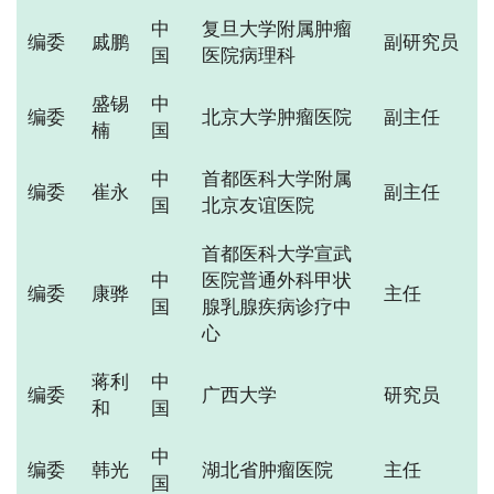
中
复旦大学附属肿瘤
编委
戚鹏
副研究员
国
医院病理科
盛锡
中
编委
北京大学肿瘤医院
副主任
楠
国
中
首都医科大学附属
编委
崔永
副主任
国
北京友谊医院
首都医科大学宣武
中
医院普通外科甲状
编委
康骅
主任
国
腺乳腺疾病诊疗中
心
蒋利
中
编委
广西大学
研究员
和
国
中
编委
韩光
湖北省肿瘤医院
主任
国