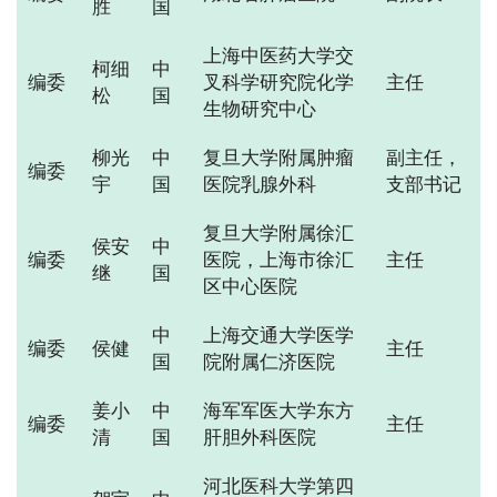
胜
国
上海中医药大学交
柯细
中
编委
叉科学研究院化学
主任
松
国
生物研究中心
柳光
中
复旦大学附属肿瘤
副主任，
编委
宇
国
医院乳腺外科
支部书记
复旦大学附属徐汇
侯安
中
编委
医院，上海市徐汇
主任
继
国
区中心医院
中
上海交通大学医学
编委
侯健
主任
国
院附属仁济医院
姜小
中
海军军医大学东方
编委
主任
清
国
肝胆外科医院
河北医科大学第四