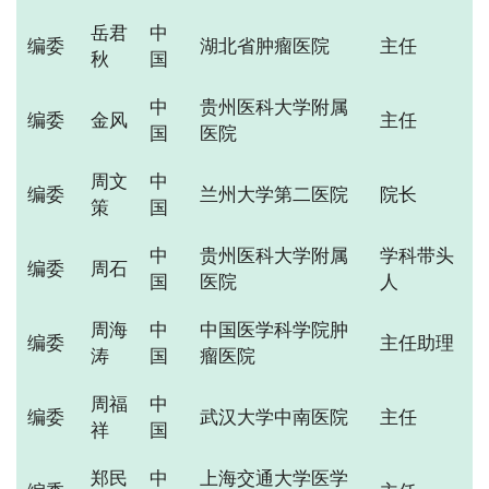
岳君
中
编委
湖北省肿瘤医院
主任
秋
国
中
贵州医科大学附属
编委
金风
主任
国
医院
周文
中
编委
兰州大学第二医院
院长
策
国
中
贵州医科大学附属
学科带头
编委
周石
国
医院
人
周海
中
中国医学科学院肿
编委
主任助理
涛
国
瘤医院
周福
中
编委
武汉大学中南医院
主任
祥
国
郑民
中
上海交通大学医学