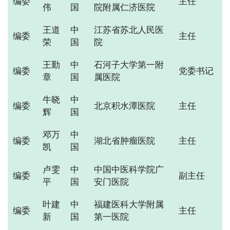
编委
主任
伟
国
院附属仁济医院
王道
中
江苏省苏北人民医
编委
主任
荣
国
院
王勤
中
石河子大学第一附
编委
党委书记
章
国
属医院
牛晓
中
编委
北京积水潭医院
主任
辉
国
邓万
中
编委
湖北省肿瘤医院
主任
凯
国
卢雯
中
中国中医科学院广
编委
副主任
平
国
安门医院
叶建
中
福建医科大学附属
编委
主任
新
国
第一医院