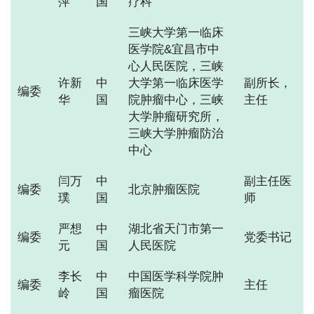
萍
国
疗科
三峡大学第一临床
医学院&宜昌市中
心人民医院，三峡
许新
中
大学第一临床医学
副所长，
编委
华
国
院肿瘤中心，三峡
主任
大学肿瘤研究所，
三峡大学肿瘤防治
中心
闫万
中
副主任医
编委
北京肿瘤医院
璞
国
师
严想
中
湖北省天门市第一
编委
党委书记
元
国
人民医院
李长
中
中国医学科学院肿
编委
主任
岭
国
瘤医院