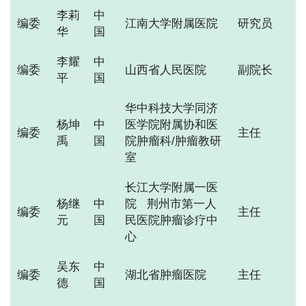
李莉
中
编委
江南大学附属医院
研究员
华
国
李耀
中
编委
山西省人民医院
副院长
平
国
华中科技大学同济
杨坤
中
医学院附属协和医
编委
主任
禹
国
院肿瘤科/肿瘤教研
室
长江大学附属一医
杨继
中
院 荆州市第一人
编委
主任
元
国
民医院肿瘤诊疗中
心
吴东
中
编委
湖北省肿瘤医院
主任
德
国