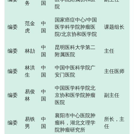
务
国
院
国家癌症中心/中国
范金
中
编委
医学科学院肿瘤医
课题组长
虎
国
院/北京协和医学院
中
昆明医科大学第二
编委
林劼
主任
国
附属医院
林洪
中
中国中医科学院广
编委
主任医师
生
国
安门医院
中国医学科学院北
易俊
中
编委
京协和医学院肿瘤
副主任
林
国
医院
襄阳市中心医院肿
易铁
中
所长，主
编委
瘤科，湖北文理学
男
国
任
院肿瘤研究所