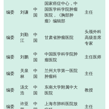
国家癌症中心，中
中
国医学科学院肿瘤
编委
刘谦
主任
国
医院，《胸部肿
瘤》编辑部
头颈外科
刘勤
中
编委
甘肃省肿瘤医院
高级首席
江
国
专家
中
中国医学科学院肿
编委
刘鹏
主任医师
国
瘤医院
关泉
中
兰州大学第一医院
编委
主任
林
国
肿瘤科
汤文
中
东南大学附属中大
编委
教授
浩
国
医院
许亚
中
上海市肺科医院放
编委
主任