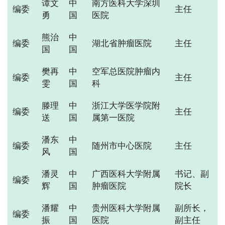
谭文
中
南方医科大学深圳
编委
主任
勇
国
医院
熊治
中
编委
湖北省肿瘤医院
主任
国
国
樊再
中
空军总医院肿瘤内
编委
主任
雯
国
科
滕理
中
浙江大学医学院附
编委
主任
送
国
属第一医院
潘东
中
编委
随州市中心医院
主任
风
国
潘灵
中
广西医科大学附属
书记、副
编委
辉
国
肿瘤医院
院长
潘耀
中
贵州医科大学附属
副所长，
编委
振
国
医院
副主任