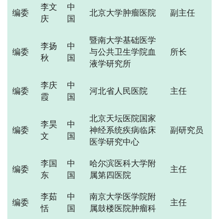
李文
中
编委
北京大学肿瘤医院
副主任
庆
国
暨南大学基础医学
李扬
中
编委
与公共卫生学院血
所长
秋
国
液学研究所
李庆
中
编委
河北省人民医院
主任
霞
国
北京天坛医院国家
李昊
中
编委
神经系统疾病临床
副研究员
文
国
医学研究中心
李国
中
哈尔滨医科大学附
编委
主任
东
国
属第四医院
李茹
中
南京大学医学院附
编委
主任
恬
国
属鼓楼医院肿瘤科