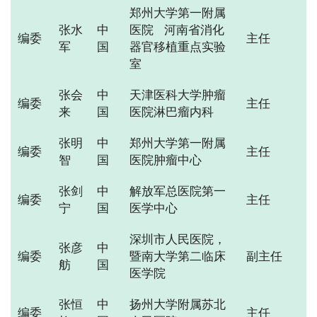
郑州大学第一附属
张水
中
医院 河南省消化
编委
主任
军
国
器官移植重点实验
室
张会
中
天津医科大学肿瘤
编委
主任
来
国
医院淋巴瘤内科
张明
中
郑州大学第一附属
编委
主任
智
国
医院肿瘤中心
张剑
中
解放军总医院第一
编委
主任
宁
国
医学中心
深圳市人民医院，
张彦
中
编委
暨南大学第二临床
副主任
舫
国
医学院
张恒
中
扬州大学附属苏北
编委
主任