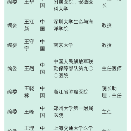
编委
王华
附属医院，安徽医
国
长
科大学
王江
中
深圳大学生命与海
编委
教授
新
国
洋学院
王守
中
编委
南京大学
教授
宇
国
中国人民解放军联
中
编委
王烈
勤保障部队第九〇
主任医师
国
〇医院
王晓
中
院长助
编委
浙江省肿瘤医院
稼
国
理，主任
中
郑州大学第一附属
编委
王峰
主任
国
医院
王理
中
上海交通大学医学