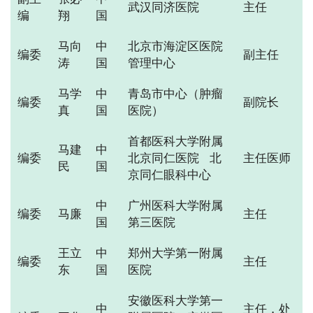
武汉同济医院
主任
编
翔
国
马向
中
北京市海淀区医院
编委
副主任
涛
国
管理中心
马学
中
青岛市中心（肿瘤
编委
副院长
真
国
医院）
首都医科大学附属
马建
中
编委
北京同仁医院 北
主任医师
民
国
京同仁眼科中心
中
广州医科大学附属
编委
马廉
主任
国
第三医院
王立
中
郑州大学第一附属
编委
主任
东
国
医院
安徽医科大学第一
中
主任，处