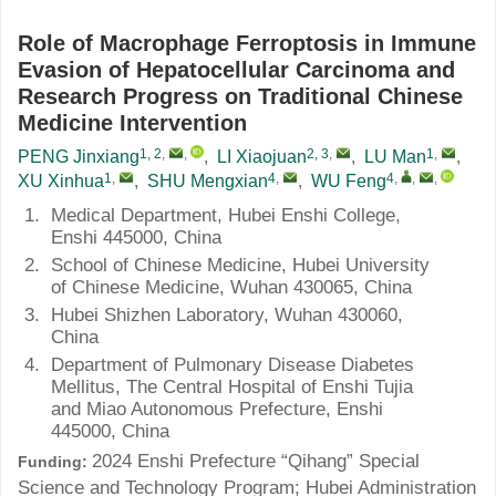
Role of Macrophage Ferroptosis in Immune
Evasion of Hepatocellular Carcinoma and
Research Progress on Traditional Chinese
Medicine Intervention
1, 2
,
,
2, 3
,
1
,
PENG Jinxiang
,
LI Xiaojuan
,
LU Man
,
1
,
4
,
4
,
,
,
XU Xinhua
,
SHU Mengxian
,
WU Feng
1.
Medical Department, Hubei Enshi College,
Enshi 445000, China
2.
School of Chinese Medicine, Hubei University
of Chinese Medicine, Wuhan 430065, China
3.
Hubei Shizhen Laboratory, Wuhan 430060,
China
4.
Department of Pulmonary Disease Diabetes
Mellitus, The Central Hospital of Enshi Tujia
and Miao Autonomous Prefecture, Enshi
445000, China
2024 Enshi Prefecture “Qihang” Special
Funding:
Science and Technology Program; Hubei Administration