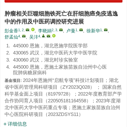
肿瘤相关巨噬细胞铁死亡在肝细胞癌免疫逃逸
中的作用及中医药调控研究进展
1, 2
,
,
2, 3
,
1
,
1
,
彭金香
,
李晓娟
,
卢曼
,
徐新华
,
4
,
4
,
,
,
舒孟仙
,
吴沣
1.
445000 恩施，湖北恩施学院医学部
2.
430065 武汉，湖北中医药大学中医学院
3.
430060 武汉，湖北时珍实验室
4.
445000 恩施，恩施土家族苗族自治州中心医
院肺病糖尿病科
2024年恩施州“启航专项”科技计划项目；湖北
基金项目:
省中医药管理局科研项目（
ZY2023Q028
） ； 国家自然
科学基金面上项目（
81979728
）；2022年度教育部产学
合作协同育人项目（
220505181164558
）；2023年度湖
北中医药大学中医药重点专项；恩施土家族苗族自治州
中心医院科研项目（
2023ZDSYS11
）
详细信息