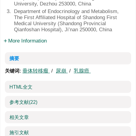
University, Dezhou 253000, China
3.
Department of Endocrinology and Metabolism,
The First Affiliated Hospital of Shandong First
Medical University (Shandong Provincial
Qianfoshan Hospital), Ji’nan 250000, China
More Information
摘要
垂体转移瘤
/
尿崩
/
乳腺癌
关键词:
HTML全文
参考文献
(22)
相关文章
施引文献