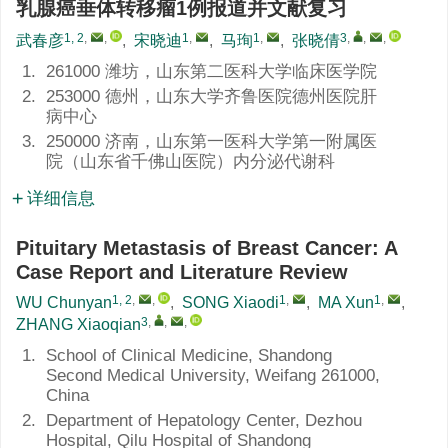
乳腺癌垂体转移瘤1例报道并文献复习
1, 2
,
,
1
,
1
,
3
,
,
,
武春彦
,
宋晓迪
,
马珣
,
张晓倩
1.
261000 潍坊，山东第二医科大学临床医学院
2.
253000 德州，山东大学齐鲁医院德州医院肝
病中心
3.
250000 济南，山东第一医科大学第一附属医
院（山东省千佛山医院）内分泌代谢科
详细信息
Pituitary Metastasis of Breast Cancer: A
Case Report and Literature Review
1, 2
,
,
1
,
1
,
WU Chunyan
,
SONG Xiaodi
,
MA Xun
,
3
,
,
,
ZHANG Xiaoqian
1.
School of Clinical Medicine, Shandong
Second Medical University, Weifang 261000,
China
2.
Department of Hepatology Center, Dezhou
Hospital, Qilu Hospital of Shandong