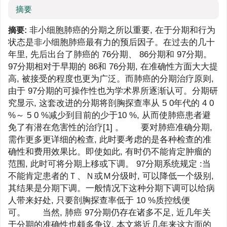
摘要
非小细胞肺癌的分期之所以重要, 在于分期和行为
摘要:
状态是非小细胞肺癌最有力的预后因子。在过去的几十
年里, 先后出台了肺癌的 76分期、 86分期和 97分期。
97分期相对于早期的 86和 76分期, 在准确性方面大大提
高, 被接受的程度也更为广泛。而肺癌的分期治疗原则,
由于 97分期的可操作性也为学术界所逐渐认可。分期研
究显示, 这套改进的分期将剖胸探查率从 5 0年代的 4 0
%～ 5 0 %减少到目前的少于10 %, 从而使肺癌患者避
免了有潜在危害性的治疗[1] 。 要对肺癌准确分期,
需作更多更详细的检查, 此时要考虑的是各种检查的准
确性和费用效果比。即使如此, 有时仍不能肯定肿瘤的
范围, 此时可将分期上移或下调。 97分期系统规定 :当
不能肯定患者的Ｔ、Ｎ或Ｍ分级时, 可以降低一个级别,
其结果是分期下调。一般情况下这种分期下调可以给病
人带来好处, 只要剖胸探查率低于 10 %质控线便
可。 当然, 肺癌 97分期仍存在诸多不足, 近几年关
于分期的准确性也颇多争议, 本文将近几年来这方面的