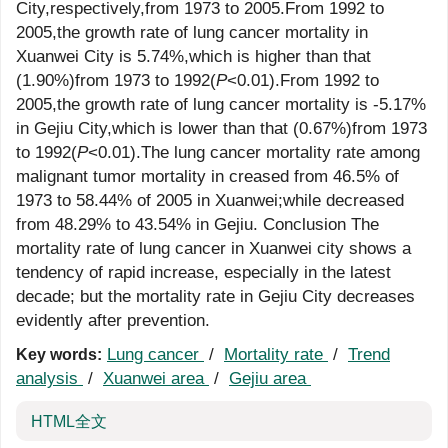
City,respectively,from 1973 to 2005.From 1992 to
2005,the growth rate of lung cancer mortality in
Xuanwei City is 5.74%,which is higher than that
(1.90%)from 1973 to 1992(
P
<0.01).From 1992 to
2005,the growth rate of lung cancer mortality is -5.17%
in Gejiu City,which is lower than that (0.67%)from 1973
to 1992(
P
<0.01).The lung cancer mortality rate among
malignant tumor mortality in creased from 46.5% of
1973 to 58.44% of 2005 in Xuanwei;while decreased
from 48.29% to 43.54% in Gejiu. Conclusion The
mortality rate of lung cancer in Xuanwei city shows a
tendency of rapid increase, especially in the latest
decade; but the mortality rate in Gejiu City decreases
evidently after prevention.
Lung cancer
/
Mortality rate
/
Trend
Key words:
analysis
/
Xuanwei area
/
Gejiu area
HTML全文