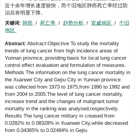
近十余年增长速度较快，而个旧地区肺癌死亡率经过防
治后有明显下降。
肺癌
/
死亡率
/
趋势分析
/
宣威地区
/
个旧
关键词:
地区
Abstract:Objective To study the mortality
Abstract:
trends of lung cancer from high incidence areas of
Yunnan province, providing basis for local lung cancer
control effect evaluation and formulation of measures.
Methods The information on the lung cancer mortality in
the Xuanwei City and Gejiu City in Yunnan province
was collected from 1973 to 1975,from 1990 to 1992 and
from 2004 to 2005.The level of lung cancer mortality,
increase trend and the changes of malignant tumor
mortality in the ranking was analysed,respectively.
Results The lung cancer military in creased from
0.0282% to 0.08328% in Xuanwei City,while decreased
from 0.04365% to 0.02484% in Gejiu