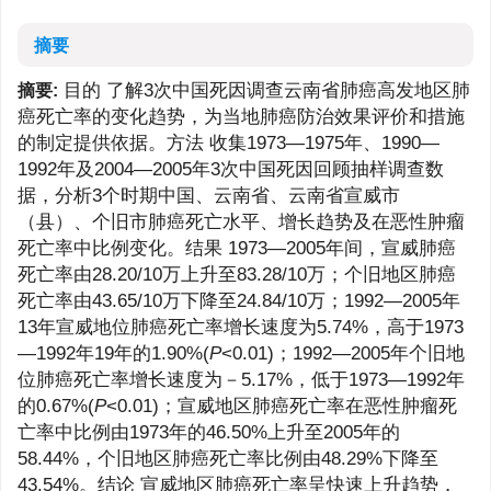
摘要
目的 了解3次中国死因调查云南省肺癌高发地区肺
摘要:
癌死亡率的变化趋势，为当地肺癌防治效果评价和措施
的制定提供依据。方法 收集1973—1975年、1990—
1992年及2004—2005年3次中国死因回顾抽样调查数
据，分析3个时期中国、云南省、云南省宣威市
（县）、个旧市肺癌死亡水平、增长趋势及在恶性肿瘤
死亡率中比例变化。结果 1973—2005年间，宣威肺癌
死亡率由28.20/10万上升至83.28/10万；个旧地区肺癌
死亡率由43.65/10万下降至24.84/10万；1992—2005年
13年宣威地位肺癌死亡率增长速度为5.74%，高于1973
—1992年19年的1.90%(
P
<0.01)；1992—2005年个旧地
位肺癌死亡率增长速度为－5.17%，低于1973—1992年
的0.67%(
P
<0.01)；宣威地区肺癌死亡率在恶性肿瘤死
亡率中比例由1973年的46.50%上升至2005年的
58.44%，个旧地区肺癌死亡率比例由48.29%下降至
43.54%。结论 宣威地区肺癌死亡率呈快速上升趋势，