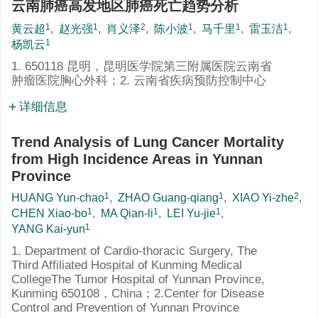
云南肺癌高发地区肺癌死亡趋势分析
1
1
2
1
1
1
黄云超
,
赵光强
,
肖义泽
,
陈小波
,
马千里
,
雷玉洁
,
1
杨凯云
1. 650118 昆明，昆明医学院第三附属医院云南省
肿瘤医院胸心外科；2. 云南省疾病预防控制中心
详细信息
Trend Analysis of Lung Cancer Mortality
from High Incidence Areas in Yunnan
Province
1
1
2
HUANG Yun-chao
,
ZHAO Guang-qiang
,
XIAO Yi-zhe
,
1
1
1
CHEN Xiao-bo
,
MA Qian-li
,
LEI Yu-jie
,
1
YANG Kai-yun
1. Department of Cardio-thoracic Surgery, The
Third Affiliated Hospital of Kunming Medical
CollegeThe Tumor Hospital of Yunnan Province,
Kunming 650108，China；2.Center for Disease
Control and Prevention of Yunnan Province