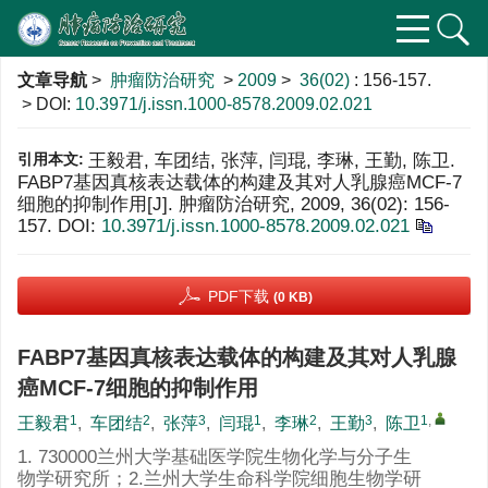
文章导航
>
肿瘤防治研究
>
2009
>
36(02)
: 156-157.
> DOI:
10.3971/j.issn.1000-8578.2009.02.021
引用本文:
王毅君, 车团结, 张萍, 闫琨, 李琳, 王勤, 陈卫.
FABP7基因真核表达载体的构建及其对人乳腺癌MCF-7
细胞的抑制作用[J]. 肿瘤防治研究, 2009, 36(02): 156-
157.
DOI:
10.3971/j.issn.1000-8578.2009.02.021
PDF下载
(0 KB)
FABP7基因真核表达载体的构建及其对人乳腺
癌MCF-7细胞的抑制作用
1
2
3
1
2
3
1
,
王毅君
,
车团结
,
张萍
,
闫琨
,
李琳
,
王勤
,
陈卫
1. 730000兰州大学基础医学院生物化学与分子生
物学研究所；2.兰州大学生命科学院细胞生物学研